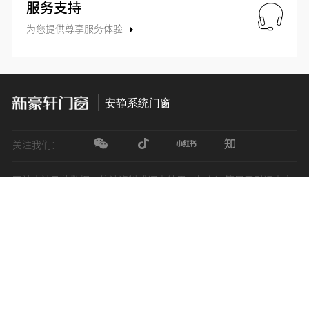
服务支持
为您提供尊享服务体验
安静系统门窗
关注我们：
网站中涉及的数据、统计资料或调查结果（如有）等属于引证内容
的，除特别标注外，其余均来自新豪轩
国家发明专利号*：已通过国家发明专利申请，处于授权等待期
*108个系统部件，指汉诺威系列产品
展开更多
*0.1mm精确切割，指超级锯钻铣智能产线可达到的型材切割精度
佛山市新豪轩智能家居科技有限公司Copyright © 新豪轩智能家居
*门窗市场规模数据来源：【头豹研究院】2021年豪美新材企业研究
报告
（新兴）有限公司广东公安网备案粤公安网
备44060502000743号
粤
ICP备14052928号
*门窗渗透率数据来源：【招商证券】铝材龙头转型升级，聚焦系统