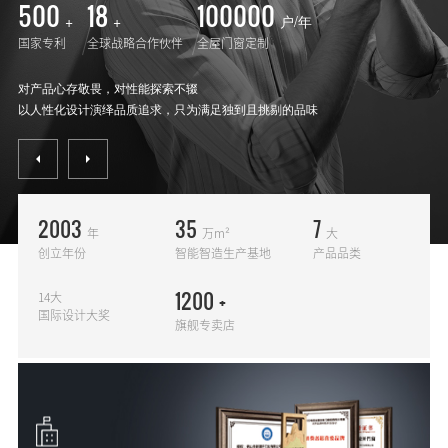
500
18
100000
+
+
户/年
国家专利
全球战略合作伙伴
全屋门窗定制
对产品心存敬畏，对性能探索不辍
以人性化设计演绎品质追求，只为满足独到且挑剔的品味
2003
35
7
年
万m²
大
创立年份
智能智造生产基地
产品品类
1200
+
14大
国际设计大奖
旗舰专卖店