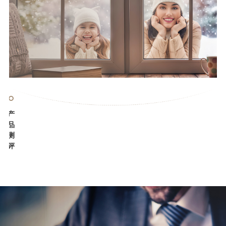
门
产
窗
品
的
测
事
评